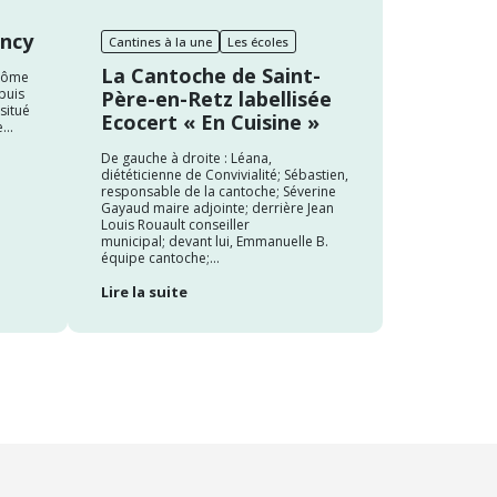
ancy
Cantines à la une
Les écoles
La Cantoche de Saint-
plôme
puis
Père-en-Retz labellisée
situé
Ecocert « En Cuisine »
...
De gauche à droite : Léana,
diététicienne de Convivialité; Sébastien,
responsable de la cantoche; Séverine
Gayaud maire adjointe; derrière Jean
Louis Rouault conseiller
municipal; devant lui, Emmanuelle B.
équipe cantoche;...
Lire la suite