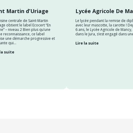
nt Martin d’Uriage
Lycée Agricole De M
isine centrale de Saint-Martin
Le lycée pendant la remise de di
age obtient le label Ecocert “En
avec leur mascotte, la carotte ! De
ne” – niveau 2 Bien plus qu’une
6 ans, le Lycée Agricole de Mancy, 
e reconnaissance, ce label
dans le Jura, s’est engagé dans une
ise une démarche progressive et
ante qui...
Lire la suite
la suite