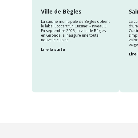
Ville de Bègles
Sai
La cuisine municipale de Bègles obtient
La cu
le label Ecocert “En Cuisine” – niveau 3
d’Uri
En septembre 2025, la ville de Bègles,
Cuisi
en Gironde, a inauguré une toute
simpl
nouvelle cuisine...
valor
exige
Lire la suite
Lire 