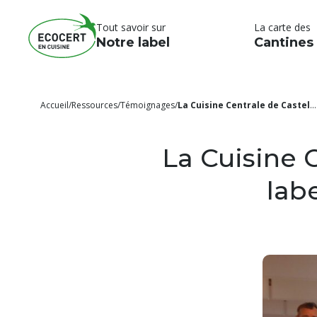
Tout savoir sur
La carte des
Notre label
Cantines
Accueil
/
Ressources
/
Témoignages
/
La Cuisine Centrale de Castelnau d’Estrétefonds labellisée Ecocert « En Cuisine »
La Cuisine 
lab